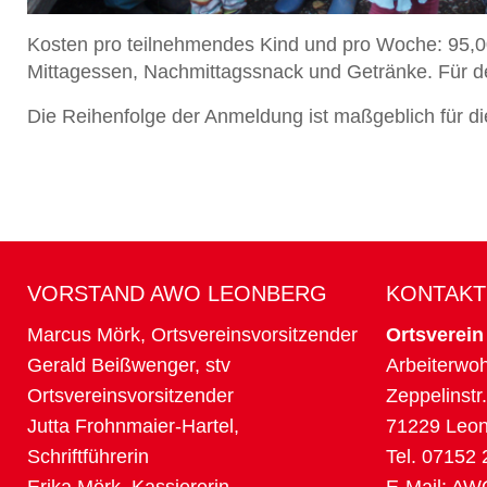
Kosten pro teilnehmendes Kind und pro Woche: 95,0
Mittagessen, Nachmittagssnack und Getränke. Für de
Die Reihenfolge der Anmeldung ist maßgeblich für d
VORSTAND AWO LEONBERG
KONTAKT
Marcus Mörk, Ortsvereinsvorsitzender
Ortsverein
Gerald Beißwenger, stv
Arbeiterwoh
Ortsvereinsvorsitzender
Zeppelinstr.
Jutta Frohnmaier-Hartel,
71229 Leo
Schriftführerin
Tel. 07152
Erika Mörk, Kassiererin
E-Mail:
AWO