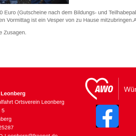
0 Euro (Gutscheine nach dem Bildungs- und Teilhabepak
n Vormittag ist ein Vesper von zu Hause mitzubringen.
ie Zusagen.
 Leonberg
lfahrt Ortsverein Leonberg
 5
nberg
 25287
-Leonberg@freenet.de