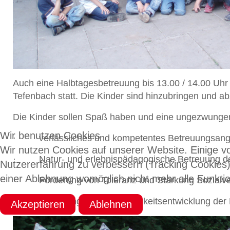
Auch eine Halbtagesbetreuung bis 13.00 / 14.00 Uhr 
Tefenbach statt. Die Kinder sind hinzubringen und 
Die Kinder sollen Spaß haben und eine ungezwungene 
Wir benutzen Cookies
·
verlässliches und kompetentes Betreuungsangeb
Wir nutzen Cookies auf unserer Website. Einige vo
·
Natur- und erlebnispädagogische Betreuung d
Nutzererfahrung zu verbessern (Tracking Cookies)
einer Ablehnung womöglich nicht mehr alle Funktio
·
Förderung von Toleranz und Stärkung Sozialve
·
Förderung der Persönlichkeitsentwicklung der
Akzeptieren
Ablehnen