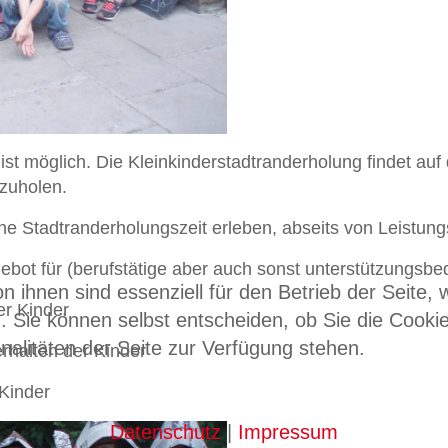
ist möglich. Die Kleinkinderstadtranderholung findet a
abzuholen.
Stadtranderholungszeit erleben, abseits von Leistungs-
ot für (berufstätige aber auch sonst unterstützungsbedü
n ihnen sind essenziell für den Betrieb der Seite,
er Kinder
. Sie können selbst entscheiden, ob Sie die Cooki
nalitäten der Seite zur Verfügung stehen.
rhalten der Kinder
 Kinder
Datenschutz
|
Impressum